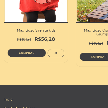
Maxi Buzo Sirenita kids
Maxi Buzo Osit
Grumpy
R$56,28
R$101,31
R$101,31
COMPRAR
COMPRAR
Inicio