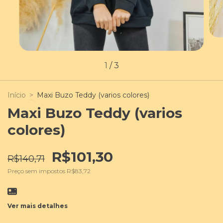
1
/
3
Início
>
Maxi Buzo Teddy (varios colores)
Maxi Buzo Teddy (varios
colores)
R$101,30
R$140,71
Preço sem impostos
R$83,72
Ver mais detalhes