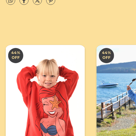
44
%
44
%
OFF
OFF