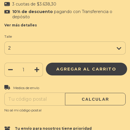
3
cuotas de
$3.638,30
10% de descuento
pagando con Transferencia o
depósito
Ver más detalles
Talle
CAMBIAR CP
Entregas para el CP:
Medios de envío
CALCULAR
No sé mi código postal
Tu envío para nosotros tiene prioridad