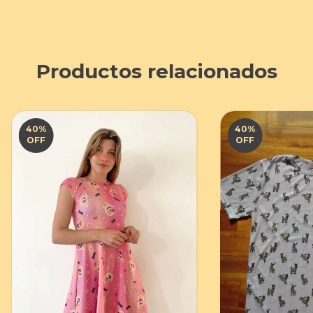
Productos relacionados
40
%
40
%
OFF
OFF