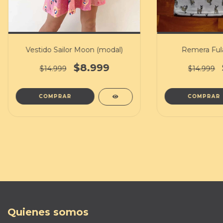
Vestido Sailor Moon (modal)
Remera Fula
$8.999
$14.999
$14.999
COMPRAR
COMPRAR
Quienes somos