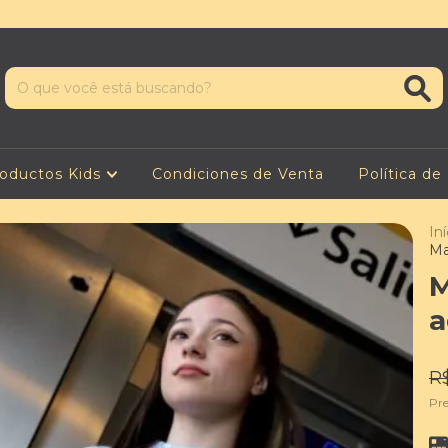
oductos Kids
Condiciones de Venta
Política de
Iní
Ma
M
a
R$
Pr