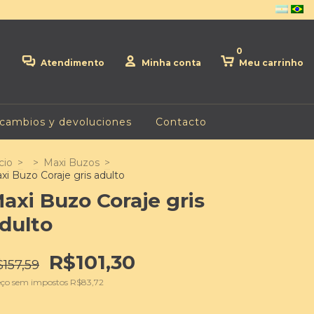
0
Atendimento
Minha conta
Meu carrinho
 cambios y devoluciones
Contacto
cio
>
>
Maxi Buzos
>
xi Buzo Coraje gris adulto
axi Buzo Coraje gris
dulto
R$101,30
157,59
eço sem impostos
R$83,72