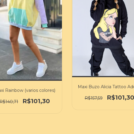
Maxi Buzo Alicia Tattoo Ad
xi Rainbow (varios colores)
R$101,3
R$157,59
R$101,30
R$140,71