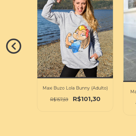
nio de
lto
01,30
Maxi Buzo Lola Bunny (Adulto)
Ma
R$101,30
R$157,59