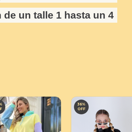
de un talle 1 hasta un 4
%
36
%
F
OFF