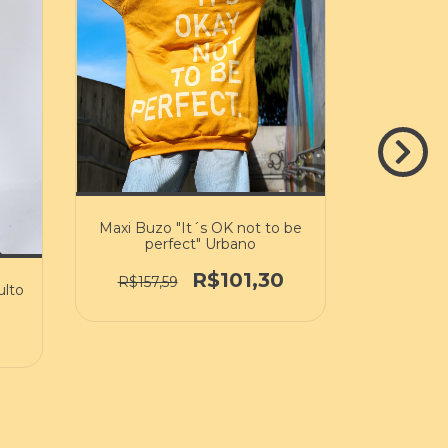
Maxi Buzo "It´s OK not to be
perfect" Urbano
R$101,30
R$157,59
ulto
Maxi Bu
0
R$157,