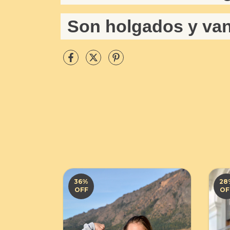
Son holgados y van 
36
%
28
OFF
OF