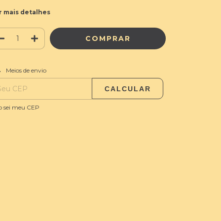
r mais detalhes
ALTERAR CEP
regas para o CEP:
Meios de envio
CALCULAR
o sei meu CEP