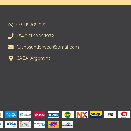
5491158051972
+54 9 11 5805 1972
fulanosunderwear@gmail.com
CABA. Argentina