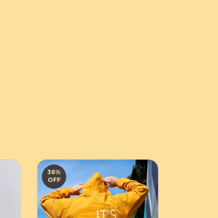
36
%
36
%
OFF
OFF